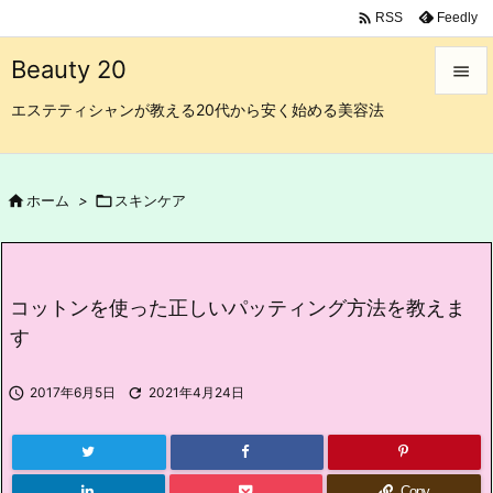

Feedly
RSS
Beauty 20

エステティシャンが教える20代から安く始める美容法

メニュ

サイド

ホーム
>

スキンケア

前へ

コットンを使った正しいパッティング方法を教えま
次へ
す

検索

2017年6月5日

2021年4月24日
Copy