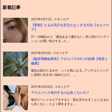
新着記事
2021年5月11日
:
スキンケア
【即効】たるみ毛穴を目立たなくする方法【セルフケ
ア】
27～28歳位から「最近あまり盛れない…常に顔のコンディ
ションが悪い気がする…た ...
2021年5月3日
:
スキンケア
【臨床実験結果有】アロエベラの5つの効果【美容と
健康】
最近お肌のたるみや、シミが気になる…アンチエイジング
に真剣に向き合い始めたけど、 ...
2021年4月22日
:
スキンケア
アロエパック毎日するのは良くないの？
毎日スペシャルケアをすると「肌を甘やかすことになるか
ら良くない」とよく聞きますよ ...