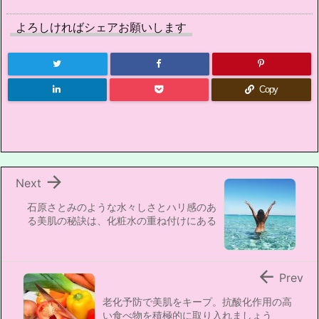
よろしければシェアお願いします
Copy

Next
石原さとみのような水々しさとハリ感のあ
る美肌の秘訣は、化粧水の重ね付けにある

Prev
老化予防で美肌をキープ。抗酸化作用の高
い食べ物を積極的に取り入れましょう