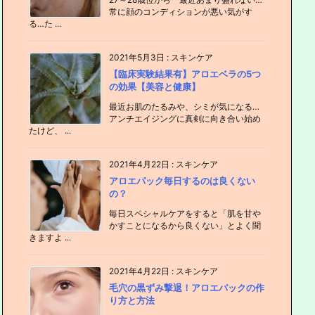
常に顔のコンディションが悪い気がす
る…た ...
2021年5月3日
:
スキンケア
【臨床実験結果有】アロエベラの5つ
の効果【美容と健康】
最近お肌のたるみや、シミが気になる…
アンチエイジングに真剣に向き合い始め
たけど、 ...
2021年4月22日
:
スキンケア
アロエパック毎日するのは良くない
の？
毎日スペシャルケアをすると「肌を甘や
かすことになるから良くない」とよく聞
きますよ ...
2021年4月22日
:
スキンケア
毛穴の黒ずみ撃退！アロエパックの作
り方と方法